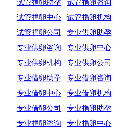
试管捐卵助孕
试管捐卵咨询
试管捐卵中心
试管捐卵机构
试管捐卵公司
专业供卵助孕
专业供卵咨询
专业供卵中心
专业供卵机构
专业供卵公司
专业借卵助孕
专业借卵咨询
专业借卵中心
专业借卵机构
专业借卵公司
专业捐卵助孕
专业捐卵咨询
专业捐卵中心