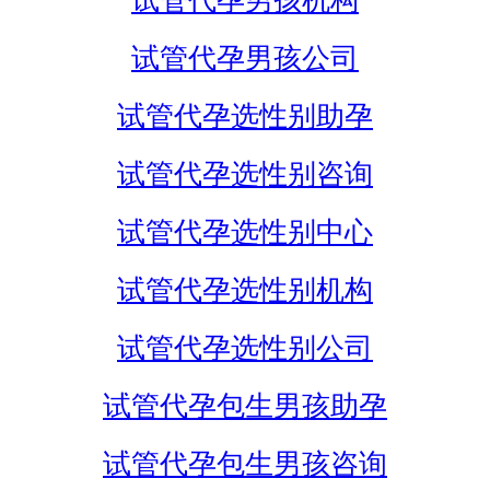
试管代孕男孩机构
试管代孕男孩公司
试管代孕选性别助孕
试管代孕选性别咨询
试管代孕选性别中心
试管代孕选性别机构
试管代孕选性别公司
试管代孕包生男孩助孕
试管代孕包生男孩咨询