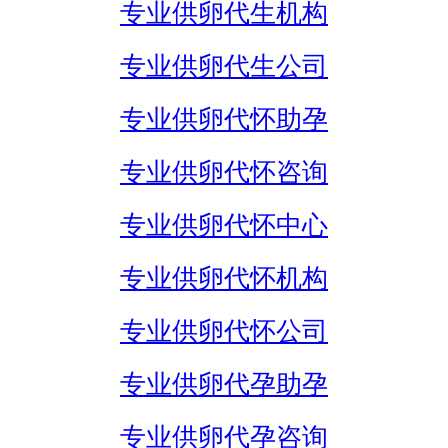
专业供卵代生机构
专业供卵代生公司
专业供卵代怀助孕
专业供卵代怀咨询
专业供卵代怀中心
专业供卵代怀机构
专业供卵代怀公司
专业供卵代孕助孕
专业供卵代孕咨询