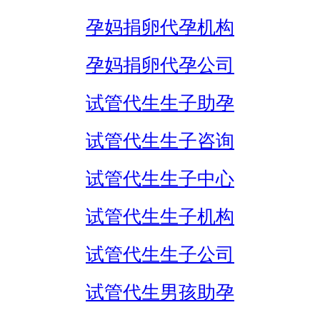
孕妈捐卵代孕机构
孕妈捐卵代孕公司
试管代生生子助孕
试管代生生子咨询
试管代生生子中心
试管代生生子机构
试管代生生子公司
试管代生男孩助孕