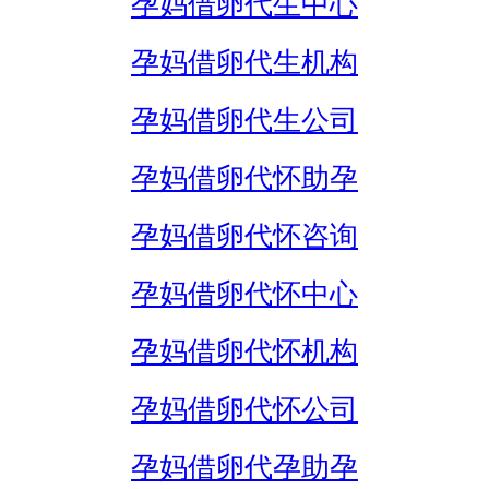
孕妈借卵代生中心
孕妈借卵代生机构
孕妈借卵代生公司
孕妈借卵代怀助孕
孕妈借卵代怀咨询
孕妈借卵代怀中心
孕妈借卵代怀机构
孕妈借卵代怀公司
孕妈借卵代孕助孕