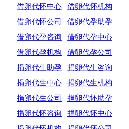
借卵代怀中心
借卵代怀机构
借卵代怀公司
借卵代孕助孕
借卵代孕咨询
借卵代孕中心
借卵代孕机构
借卵代孕公司
捐卵代生助孕
捐卵代生咨询
捐卵代生中心
捐卵代生机构
捐卵代生公司
捐卵代怀助孕
捐卵代怀咨询
捐卵代怀中心
捐卵代怀机构
捐卵代怀公司